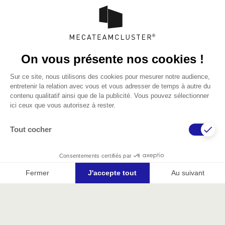
60 quai du Nouveau Port,
71300 Montceau-les-Mines
Tél.
03 85 77 41 20
E-mail :
contact@mecateamcluster.org
Menu
Accueil
Qui sommes-nous ?
Actualités
Nos champs d'actions
Nos programmes structurants
Les évènements Mecateam