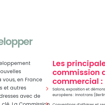
elopper
Les principal
éveloppement
commission 
ouvelles
commercial :
 vous, en France
s et autres
Salons, exposition et démons
européens : Innotrans (Berlin
dresses avec de
a clé. La Commission
Conventions d’affaires et 