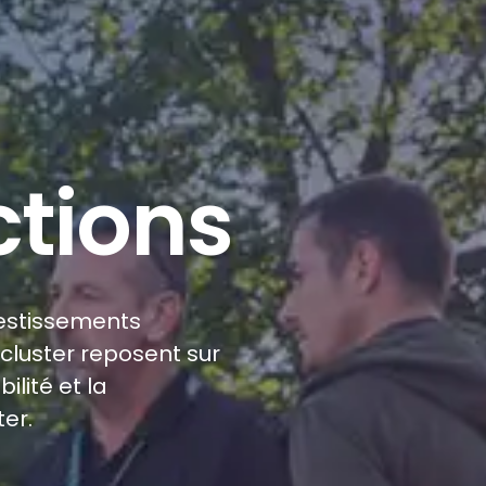
tions
vestissements
mcluster reposent sur
ilité et la
er.